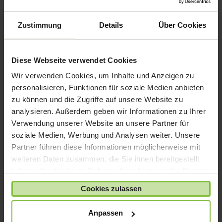
iPad mini
iPad Pro
Zustimmung
Details
Über Cookies
iPhone 6
iPhone 7
Diese Webseite verwendet Cookies
iPhone 8
Wir verwenden Cookies, um Inhalte und Anzeigen zu
iPhone SE
personalisieren, Funktionen für soziale Medien anbieten
iPhone X
zu können und die Zugriffe auf unsere Website zu
analysieren. Außerdem geben wir Informationen zu Ihrer
iPod nano
Verwendung unserer Website an unsere Partner für
iPod shuffle
soziale Medien, Werbung und Analysen weiter. Unsere
iPod touch
Partner führen diese Informationen möglicherweise mit
Kabel & Adapter
weiteren Daten zusammen, die Sie ihnen bereitgestellt
haben oder die sie im Rahmen Ihrer Nutzung der Dienste
Kopfhörer
gesammelt haben.
LaCie Rugged
Cookies zulassen
Lightning
Anpassen
Mac mini