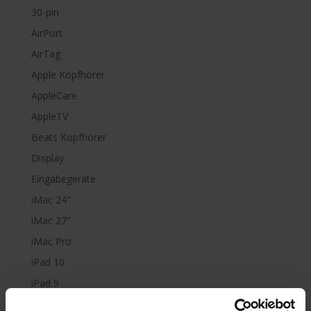
30-pin
AirPort
AirTag
Apple Kopfhörer
AppleCare
AppleTV
Beats Kopfhörer
Display
Eingabegeräte
iMac 24"
iMac 27"
iMac Pro
iPad 10
iPad 9
iPad Air