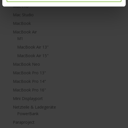
Mac Pro
Mac Studio
MacBook
MacBook Air
M1
MacBook Air 13"
MacBook Air 15"
MacBook Neo
MacBook Pro 13"
MacBook Pro 14"
MacBook Pro 16"
Mini Displayport
Netzteile & Ladegeräte
PowerBank
Paraproject