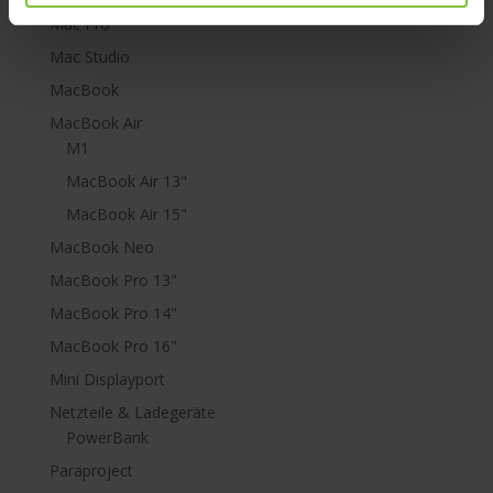
Mac Pro
Mac Studio
MacBook
MacBook Air
M1
MacBook Air 13"
MacBook Air 15"
MacBook Neo
MacBook Pro 13"
MacBook Pro 14"
MacBook Pro 16"
Mini Displayport
Netzteile & Ladegeräte
PowerBank
Paraproject