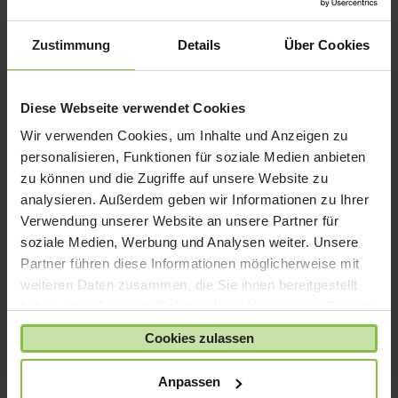
iPad mini
iPad Pro
Zustimmung
Details
Über Cookies
iPhone 6
iPhone 7
Diese Webseite verwendet Cookies
iPhone 8
Wir verwenden Cookies, um Inhalte und Anzeigen zu
iPhone SE
personalisieren, Funktionen für soziale Medien anbieten
iPhone X
zu können und die Zugriffe auf unsere Website zu
analysieren. Außerdem geben wir Informationen zu Ihrer
iPod nano
Verwendung unserer Website an unsere Partner für
iPod shuffle
soziale Medien, Werbung und Analysen weiter. Unsere
iPod touch
Partner führen diese Informationen möglicherweise mit
Kabel & Adapter
weiteren Daten zusammen, die Sie ihnen bereitgestellt
haben oder die sie im Rahmen Ihrer Nutzung der Dienste
Kopfhörer
gesammelt haben.
LaCie Rugged
Cookies zulassen
Lightning
Anpassen
Mac mini