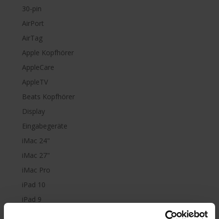
30-pin
AirPort
AirTag
Apple Kopfhörer
AppleCare
AppleTV
Beats Kopfhörer
Display
Eingabegeräte
iMac 24"
iMac 27"
iMac Pro
iPad 10
iPad 9
iPad Air