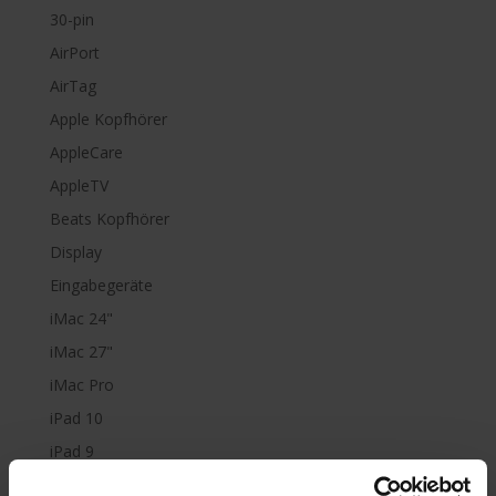
30-pin
AirPort
AirTag
Apple Kopfhörer
AppleCare
AppleTV
Beats Kopfhörer
Display
Eingabegeräte
iMac 24"
iMac 27"
iMac Pro
iPad 10
iPad 9
iPad Air