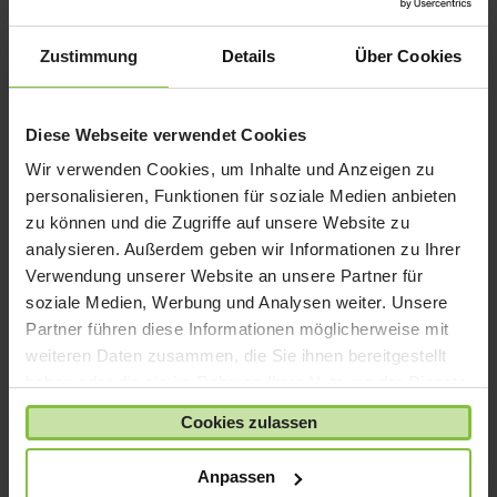
iPad mini
iPad Pro
Zustimmung
Details
Über Cookies
iPhone 6
iPhone 7
Diese Webseite verwendet Cookies
iPhone 8
Wir verwenden Cookies, um Inhalte und Anzeigen zu
iPhone SE
personalisieren, Funktionen für soziale Medien anbieten
iPhone X
zu können und die Zugriffe auf unsere Website zu
analysieren. Außerdem geben wir Informationen zu Ihrer
iPod nano
Verwendung unserer Website an unsere Partner für
iPod shuffle
soziale Medien, Werbung und Analysen weiter. Unsere
iPod touch
Partner führen diese Informationen möglicherweise mit
Kabel & Adapter
weiteren Daten zusammen, die Sie ihnen bereitgestellt
haben oder die sie im Rahmen Ihrer Nutzung der Dienste
Kopfhörer
gesammelt haben.
LaCie Rugged
Cookies zulassen
Lightning
Anpassen
Mac mini