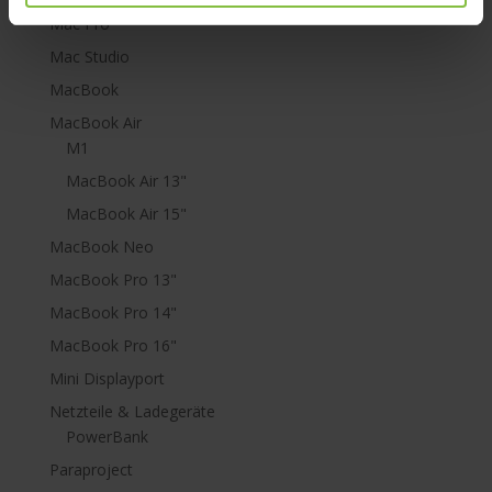
Mac Pro
Mac Studio
MacBook
MacBook Air
M1
MacBook Air 13"
MacBook Air 15"
MacBook Neo
MacBook Pro 13"
MacBook Pro 14"
MacBook Pro 16"
Mini Displayport
Netzteile & Ladegeräte
PowerBank
Paraproject