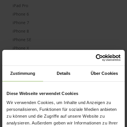
iPad Pro
iPhone 6
iPhone 7
iPhone 8
iPhone SE
iPhone X
iPod nano
iPod shuffle
iPod touch
Zustimmung
Details
Über Cookies
Kabel & Adapter
Kopfhörer
Diese Webseite verwendet Cookies
LaCie Rugged
Wir verwenden Cookies, um Inhalte und Anzeigen zu
Lightning
personalisieren, Funktionen für soziale Medien anbieten
Mac mini
zu können und die Zugriffe auf unsere Website zu
analysieren. Außerdem geben wir Informationen zu Ihrer
Mac Pro