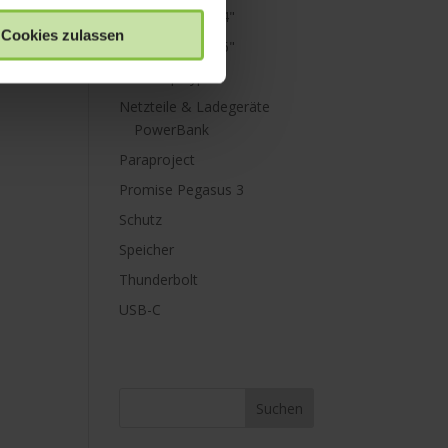
MacBook Pro 14"
Cookies zulassen
MacBook Pro 16"
Mini Displayport
Netzteile & Ladegeräte
PowerBank
Paraproject
Promise Pegasus 3
Schutz
Speicher
Thunderbolt
USB-C