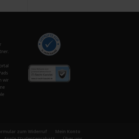
r
ner.
,
ortal
Pads
n wir
ene
ple
ormular zum Widerruf
Mein Konto
Apple Studentenrabatt
Über uns