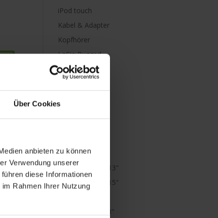
iPod touch
Kabel & Adapter
Kopfhörer
LaCie Rugged
Lightning
Mac mini
Mac Pro
Über Cookies
Mac Studio
MacBook
MacBook Air
 Medien anbieten zu können
M1
hrer Verwendung unserer
MacBook Air 13"
 führen diese Informationen
MacBook Air 15"
ie im Rahmen Ihrer Nutzung
MacBook Neo
MacBook Pro 13"