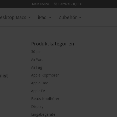
Mein Konto
0 Artikel
0,00 €
esktop Macs
iPad
Zubehör
Produktkategorien
30-pin
AirPort
AirTag
Apple Kopfhörer
AppleCare
AppleTV
Beats Kopfhörer
Display
Eingabegeräte