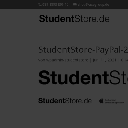
089 1893130-10
shop@acsgroup.de
StudentStore-PayPal-
von
wpadmin-studentstore
|
Juni 11, 2021
|
0 