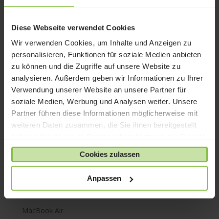
iPhone 8
iPhone SE
Diese Webseite verwendet Cookies
iPhone X
Wir verwenden Cookies, um Inhalte und Anzeigen zu
iPod nano
personalisieren, Funktionen für soziale Medien anbieten
iPod shuffle
zu können und die Zugriffe auf unsere Website zu
iPod touch
analysieren. Außerdem geben wir Informationen zu Ihrer
Verwendung unserer Website an unsere Partner für
Kabel & Adapter
soziale Medien, Werbung und Analysen weiter. Unsere
Kopfhörer
Partner führen diese Informationen möglicherweise mit
LaCie Rugged
weiteren Daten zusammen, die Sie ihnen bereitgestellt
Lightning
haben oder die sie im Rahmen Ihrer Nutzung der Dienste
gesammelt haben.
Mac mini
Cookies zulassen
Mac Pro
Anpassen
Mac Studio
MacBook
MacBook Air